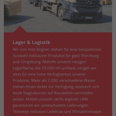
Lager & Logistik
Wir von Holz Bögner stehen für eine beispielslose
Auswahl exklusiver Produkte für ganz Würzburg
und Umgebung: Mithilfe unserer riesigen
Lagerfläche, die 20.000 m² umfasst, sorgen wir
stets für eine hohe Verfügbarkeit unserer
Produkte. Mehr als 2.000 verschiedene Waren
stehen Ihnen direkt zur Verfügung, wodurch sich
teure Stagnationen auf Baustellen vermeiden
lassen. Mittels unserer sechs eigenen LKW,
garantieren wir unbeschadete Lieferungen.
Teilweise inklusive Ladekran und Mitnahmestapel.