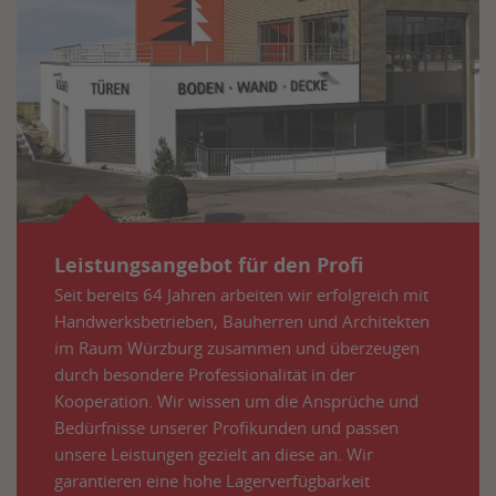
Leistungsangebot für den Profi
Seit bereits 64 Jahren arbeiten wir erfolgreich mit
Handwerksbetrieben, Bauherren und Architekten
im Raum Würzburg zusammen und überzeugen
durch besondere Professionalität in der
Kooperation. Wir wissen um die Ansprüche und
Bedürfnisse unserer Profikunden und passen
unsere Leistungen gezielt an diese an. Wir
garantieren eine hohe Lagerverfügbarkeit