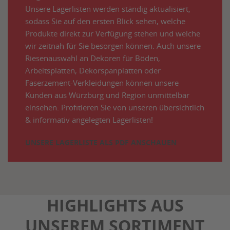
Unsere Lagerlisten werden ständig aktualisiert,
sodass Sie auf den ersten Blick sehen, welche
Produkte direkt zur Verfügung stehen und welche
wir zeitnah für Sie besorgen können. Auch unsere
Riesenauswahl an Dekoren für Böden,
Arbeitsplatten, Dekorspanplatten oder
Faserzement-Verkleidungen können unsere
Kunden aus Würzburg und Region unmittelbar
einsehen. Profitieren Sie von unseren übersichtlich
& informativ angelegten Lagerlisten!
UNSERE LAGERLISTE ALS PDF ANSCHAUEN
HIGHLIGHTS AUS
UNSEREM SORTIMENT