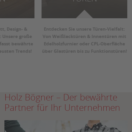
Entdecken Sie unsere Türen-Vielfalt:
Von Weißlacktüren & Innentüren mit
Edelholzfurnier oder CPL-Oberfläche
über Glastüren bis zu Funktionstüren!
Holz Bögner – Der bewährte
Partner für Ihr Unternehmen