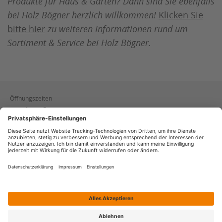
Produkte für Haus & Garten? Dann sind Sie ebenfalls
bei Holz Bögner herzlich willkommen!
Klicken Sie
bitte hier
zu weiteren Informationen rund um
Sortiment & Service bei Holz Bögner.
Öffnungszeiten
Verkauf
Mo. - Fr.:
07:30 - 17:00 Uhr
Sa.:
08:30 - 12:30 Uhr
Lager
Mo. - Fr.:
07:30 - 12:00 Uhr
13:00 - 17:00 Uhr
Sa.:
08:30 - 12:30 Uhr