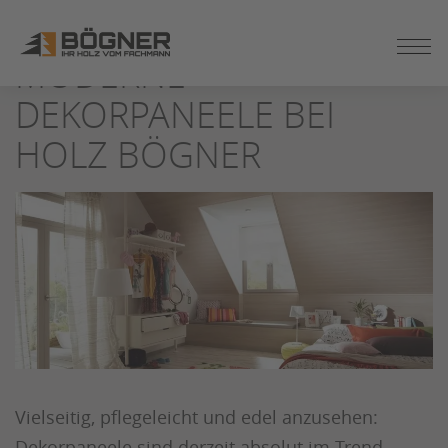
ZUM
SEITENINHALT
MODERNE
SPRINGEN
DEKORPANEELE BEI
HOLZ BÖGNER
Vielseitig, pflegeleicht und edel anzusehen:
Dekorpaneele sind derzeit absolut im Trend.