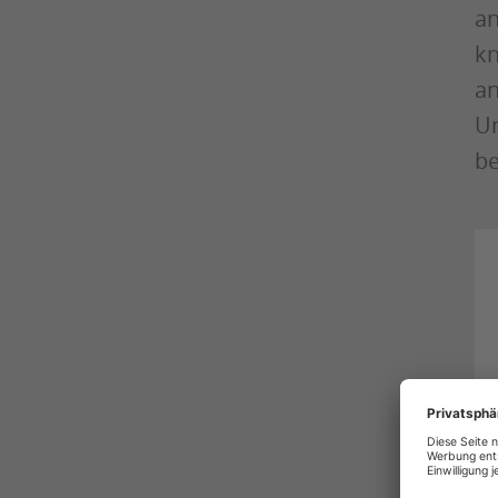
an
kn
an
Un
be