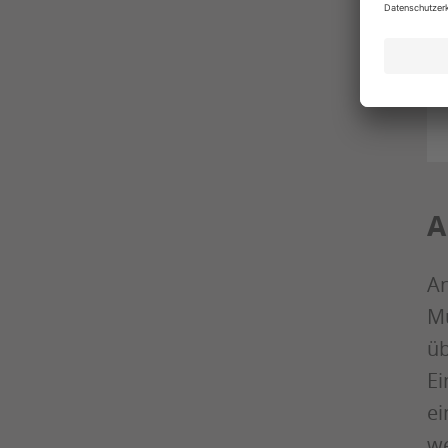
A
An
Mu
üb
Ei
ei
we