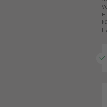
Ve
Ha
kü
Ha