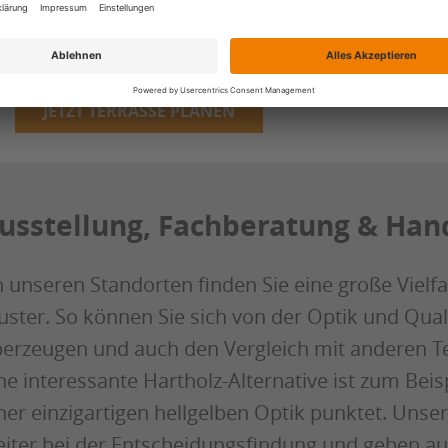
Stückliste für die Materialkalkulation.
JETZT TERRASSE PLANEN
usstellung, Fachberatung & Han
 unseren Standorten finden Sie eine große Vielfal
ster. So können Sie sich von der Optik und Quali
erzeugen und auch den Vergleich mit anderen T
ne interessante Hartholz-Alternative ist zum Bei
ner einzigartigen hellgelben Optik punktet. Unse
iter bei der Entscheidungsfindung und geben auc