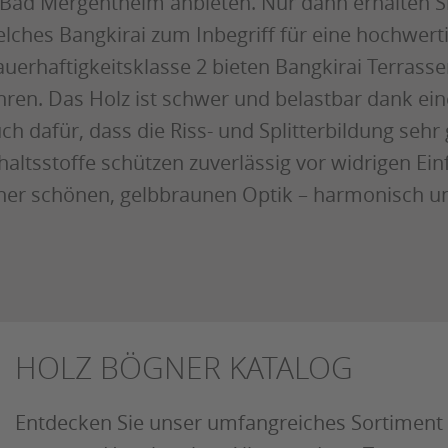
Bad Mergentheim anbieten. Nur dann erhalten Sie
lches Bangkirai zum Inbegriff für eine hochwert
uerhaftigkeitsklasse 2 bieten Bangkirai Terras
hren. Das Holz ist schwer und belastbar dank ein
ch dafür, dass die Riss- und Splitterbildung sehr 
haltsstoffe schützen zuverlässig vor widrigen Ein
ner schönen, gelbbraunen Optik – harmonisch und
HOLZ BÖGNER KATALOG
Entdecken Sie unser umfangreiches Sortiment 