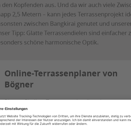
 den Kopfenden aus. Und da wir auch viele Zwis
app 2,5 Metern – kann jedes Terrassenprojekt id
sonsten zwischen Bangkirai genutet und unseren 
ser Tipp: Glatte Terrassendielen sind einfacher 
sonders schöne harmonische Optik.
Online-Terrassenplaner von
Bögner
Planen Sie Ihre Terrasse schnell und
einfach: Wählen Sie Dielen oder Platten,
konfigurieren Sie Ihr Projekt in wenigen
Schritten und erhalten Sie eine passende