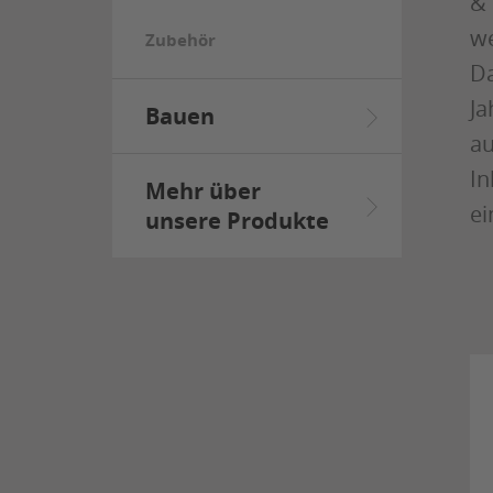
& 
we
Zubehör
Da
Ja
Bauen
au
In
Mehr über
ei
unsere Produkte