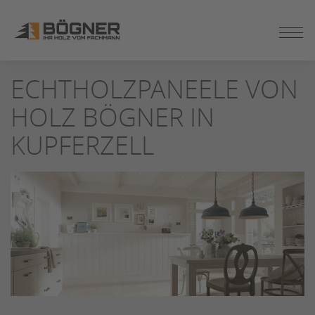
ZUM
ECHTHOLZPANEELE VON
SEITENINHALT
SPRINGEN
HOLZ BÖGNER IN
KUPFERZELL