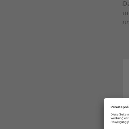
Da
ma
un