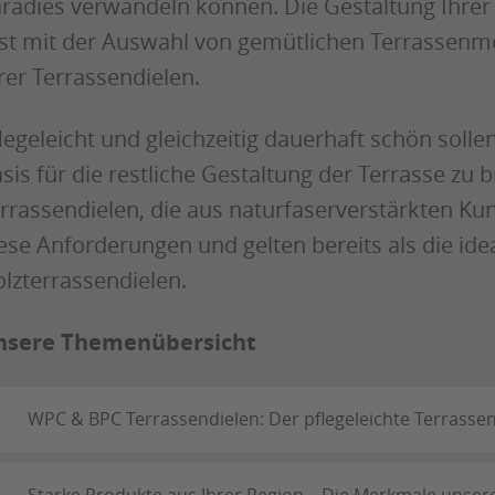
radies verwandeln können. Die Gestaltung Ihrer
st mit der Auswahl von gemütlichen Terrassenmö
rer Terrassendielen.
legeleicht und gleichzeitig dauerhaft schön solle
sis für die restliche Gestaltung der Terrasse zu
rrassendielen, die aus naturfaserverstärkten Ku
ese Anforderungen und gelten bereits als die ide
lzterrassendielen.
nsere Themenübersicht
WPC & BPC Terrassendielen: Der pflegeleichte Terrasse
Starke Produkte aus Ihrer Region – Die Merkmale unse