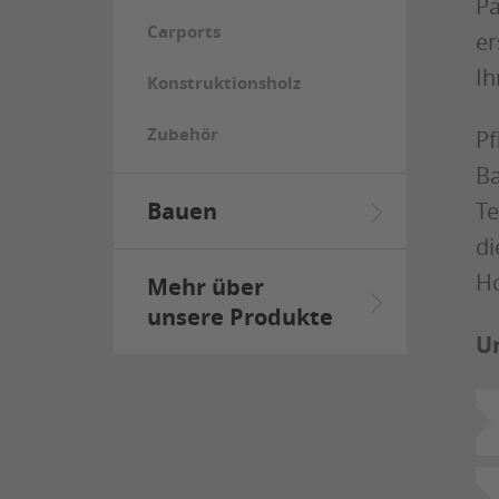
Pa
Carports
er
Ih
Konstruktionsholz
Zubehör
Pf
Ba
Te
Bauen
di
Ho
Mehr über
unsere Produkte
U