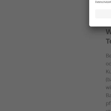
W
T
Be
od
Ku
(b
wi
Ba
pf