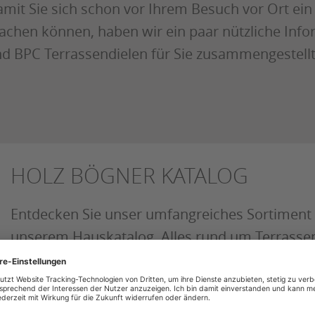
mit Sie sich schon vor Ihrem Besuch vor Ort ein
chen können, haben wir ein paar nützliche In
d BPC Terrassendielen für Sie zusammengestellt
HOLZ BÖGNER KATALOG
Entdecken Sie unser umfangreiches Sortiment 
unserem Hauskatalog. Alles rund um Terrasse
Sichtschutz, Böden, Innentüren, Bauen &
Renovieren u.v.m.