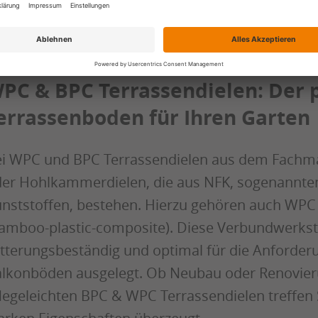
KATALOG JETZT ÖFFNEN
PC & BPC Terrassendielen: Der p
errassenboden für Ihren Garten
i WPC und BPC Terrassendielen aus dem Fachmar
er Hohlkammerdielen, die aus NFK, sogenannten
nststoffen, bestehen. Hierzu gehören auch WPC
amboo-plastic-composite). Diese Verbundwerks
tterungsbeständig und optimal für die Anforder
lkonböden ausgelegt. Ob Neubau oder Renovieru
legeleichten BPC & WPC Terrassendielen treffen S