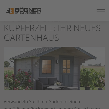
ZUM
SEITENINHALT
HOLZ BÖGNER IN
SPRINGEN
KUPFERZELL: IHR NEUES
GARTENHAUS
Verwandeln Sie Ihren Garten in einen
gemütlichen Rückzugsort, an dem Sie sich vom